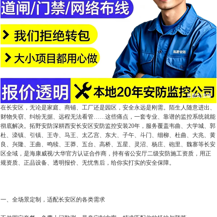
在长安区，无论是家庭、商铺、工厂还是园区，安全永远是刚需。陌生人随意进出、
财物失窃、纠纷无据、远程无法看管……这些痛点，一套专业、靠谱的监控系统就能
彻底解决。拓野安防深耕西安长安区安防监控安装20年，服务覆盖韦曲、大学城、郭
杜、滦镇、引镇、王寺、马王、太乙宫、东大、子午、斗门、细柳、杜曲、大兆、黄
良、兴隆、王曲、鸣犊、王莽、五台、高桥、五星、灵沼、杨庄、砲里、魏寨等长安
区全域，是海康威视/大华官方认证合作商，持有省公安厅二级安防施工资质，用正
规资质、正品设备、透明报价、无忧售后，给你实打实的安全保障。
一、全场景定制，适配长安区的各类需求