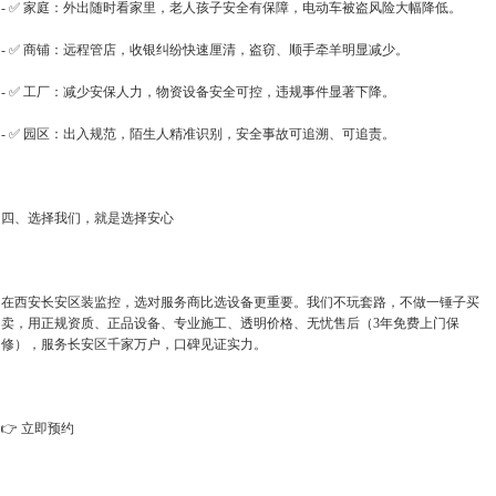
- ✅ 家庭：外出随时看家里，老人孩子安全有保障，电动车被盗风险大幅降低。
- ✅ 商铺：远程管店，收银纠纷快速厘清，盗窃、顺手牵羊明显减少。
- ✅ 工厂：减少安保人力，物资设备安全可控，违规事件显著下降。
- ✅ 园区：出入规范，陌生人精准识别，安全事故可追溯、可追责。
四、选择我们，就是选择安心
在西安长安区装监控，选对服务商比选设备更重要。我们不玩套路，不做一锤子买
卖，用正规资质、正品设备、专业施工、透明价格、无忧售后（3年免费上门保
修），服务长安区千家万户，口碑见证实力。
👉 立即预约