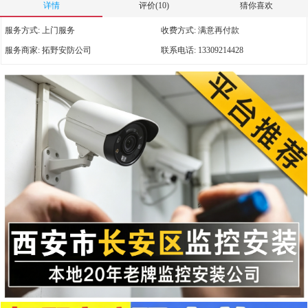
详情
评价(10)
猜你喜欢
服务方式:
上门服务
收费方式:
满意再付款
服务商家:
拓野安防公司
联系电话:
13309214428