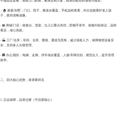
不做固定套餐，免费上门勘测，量身定制方案，精准匹配你的场地与预算。
- 🏠 家庭/别墅：门口、院子、楼道全覆盖，手机远程查看，外出也能看护老人孩
子，夜间清晰成像。
- 🏪 商铺/门店：收银台、货架、出入口重点布控，防顺手牵羊、收银纠纷留证，远程
看店，省心高效。
- 🏭 工厂/仓库：车间、仓库、围墙、通道无死角，减少巡检人力，保障物资设备安
全，支持多人分级管理。
- 🏢 办公/园区：电梯、走廊、停车场全覆盖，人脸/车牌识别，规范出入，提升管理
效率。
二、四大核心优势，靠谱看得见
1. 正品保障，品质过硬（可信度核心）