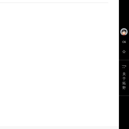
关
于
拓
野