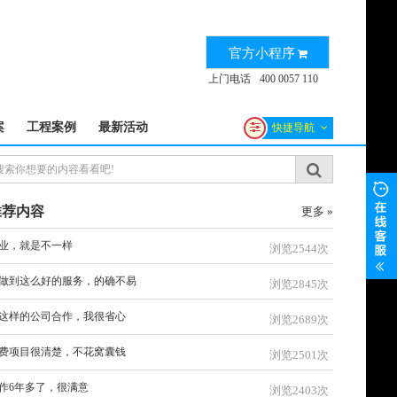
官方小程序
上门电话
400 0057 110
案
工程案例
最新活动
快捷导航
推荐内容
更多 »
业，就是不一样
浏览2544次
做到这么好的服务，的确不易
浏览2845次
这样的公司合作，我很省心
浏览2689次
费项目很清楚，不花窝囊钱
浏览2501次
作6年多了，很满意
浏览2403次